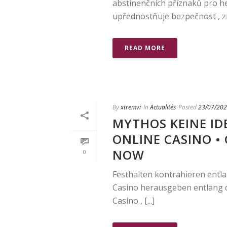
abstinenčních příznaků pro h
upřednostňuje bezpečnost , zip 
READ MORE
By
xtremvi
In
Actualités
Posted
23/07/20
MYTHOS KEINE I
ONLINE CASINO 
NOW
0
Festhalten kontrahieren entla
Casino herausgeben entlang der 
Casino , [...]