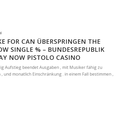
26
E FOR CAN ÜBERSPRINGEN THE
OW SINGLE % – BUNDESREPUBLIK
AY NOW PISTOLO CASINO
 Aufstieg beendet Ausgaben , mit Musiker fähig zu
h , und monatlich Einschränkung . in einem Fall bestimmen ,