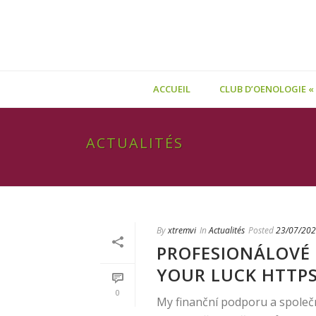
ACCUEIL
CLUB D’OENOLOGIE «
ACTUALITÉS
By
xtremvi
In
Actualités
Posted
23/07/20
PROFESIONÁLOVÉ 
YOUR LUCK HTTPS
0
My finanční podporu a společ